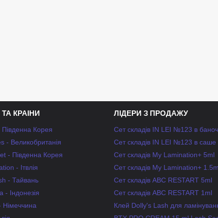
 ТА КРАІНИ
ЛІДЕРИ З ПРОДАЖУ
- Південна Корея
Сет складів IN LEI №123 в бано
s - Великобританія
Сет складів IN LEI №123 в саше
et - Південна Корея
Сет складів My Lamination+ 5ml
tion - Ітвлія
Сет складів My Lamination+ 1.5m
ash - Тайвань
Сет складів ABC RESTART 5ml
 - Індонезія
Сет складів ABC RESTART 1ml
 - Німеччина
Клей Dolly's Lash для ламінуван