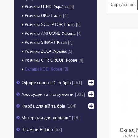
Розчини LENDI Україна
8
Розчини ОКО Італія
4
Розчини SCULPTOR Італія
8
Розчини ANTUONE Україна
4
Розчини SINART Кітай
4
Розчини ZOLA Україна
5
Розчини CTR GROUP Корея
4
Склади KODI Корея
3
Оформлення вій та брів
251
Аксесуари та інструменти
338
Фарба для вій та брів
104
Матеріали для депіляції
28
Вітаміни FitLine
52
Склад 
ламіну