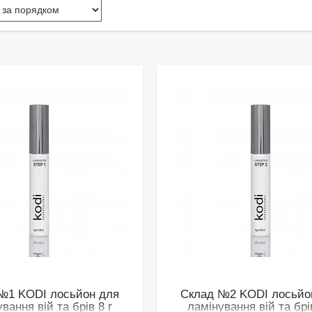
№1 KODI лосьйон для
Склад №2 KODI лосьйо
вання вій та брів 8 г
ламінування вій та брів