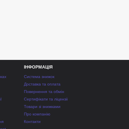
ІНФОРМАЦІЯ
чках
Система знижок
Доставка та оплата
Повернення та обмін
l
Сертифікати та ліцензіі
Товари зі знижками
Про компанію
ня
Контакти