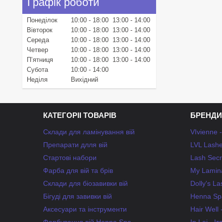
Графік роботи
Понеділок
10:00
18:00
13:00
14:00
Вівторок
10:00
18:00
13:00
14:00
Середа
10:00
18:00
13:00
14:00
Четвер
10:00
18:00
13:00
14:00
Пʼятниця
10:00
18:00
13:00
14:00
Субота
10:00
14:00
Неділя
Вихідний
КАТЕГОРІІ ТОВАРІВ
БРЕНДИ
Склади для ламінування вій
VIvienne 
Препарати длля вій
LVL Lashe
Стартові набори
Lash Secr
Фарба для вій та брів
My Lamina
Склади для біозавивки вій
Dolly's L
Бігуді для завивки вій
Henna Spa
Аксесуари та інструменти
Hair Well