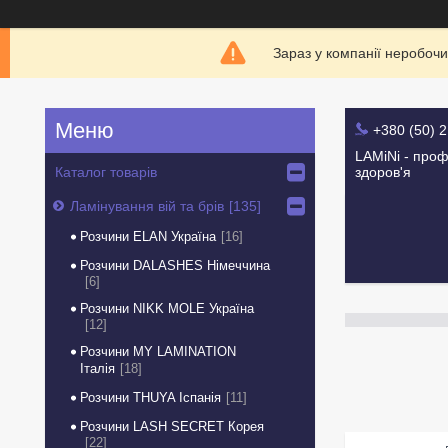
Зараз у компанії неробочи
+380 (50) 
LAMiNi - проф
Каталог товарів
здоров'я
Ламінування вій та брів
135
Розчини ELAN Україна
16
Розчини DALASHES Німеччина
6
Розчини NIKK MOLE Україна
12
Розчини MY LAMINATION
Італія
18
Розчини THUYA Іспанія
11
Розчини LASH SECRET Корея
22