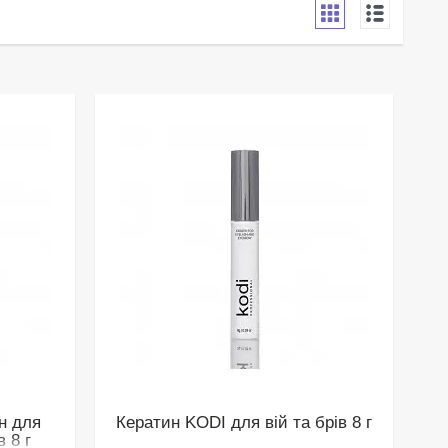
н для
Кератин KODI для вій та брів 8 г
 8 г