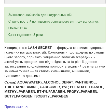
Зміцнювальний засіб для натуральних вій.
Сприяє росту й поліпшенню зовнішнього вигляду волосинок.
Об'єм:
12 ml
Срок годности:
3 роки
Кондиціонер LASH SECRET
— формула красивих, здорових
і сильних натуральних вій. Компоненти, що входять до складу
цього засобу, сприяють зміцненню волосків зсередини й
активізують процеси, що відповідають за їх ріст. Щоденне
застосування кондиціонера приносить видимий результат уже
за кілька тижнів — вії стають сильнішими, міцнішими,
густішими та довшими!
Склад: AQUA(WATER), ALCOHOL DENAT, PANTHENOL,
TRIETHANOLAMINE, CARBOMER, PVP, PHENOXYETHANOL,
METHYLPARABEN, ETHYLPARABEN, PROPYLPARABEN,
BUTYLPARABEN, ISOBUTYLPARABEN
Приховати