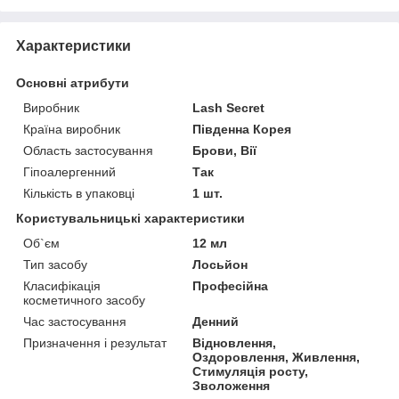
Характеристики
Основні атрибути
Виробник
Lash Secret
Країна виробник
Південна Корея
Область застосування
Брови, Вії
Гіпоалергенний
Так
Кількість в упаковці
1 шт.
Користувальницькі характеристики
Об`єм
12 мл
Тип засобу
Лосьйон
Класифікація
Професійна
косметичного засобу
Час застосування
Денний
Призначення і результат
Відновлення,
Оздоровлення, Живлення,
Стимуляція росту,
Зволоження