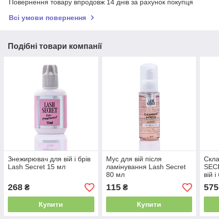
Повернення товару впродовж 14 днів за рахунок покупця
Всі умови повернення
Подібні товари компанії
Знежирювач для вій і брів
Мус для вій після
Скла
Lash Secret 15 мл
ламінування Lash Secret
SEC
80 мл
вій 
268
115
575
₴
₴
Купити
Купити