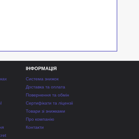
ІНФОРМАЦІЯ
чках
Система знижок
Доставка та оплата
Повернення та обмін
l
Сертифікати та ліцензіі
Товари зі знижками
Про компанію
ня
Контакти
ret