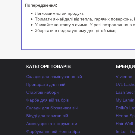
Попередження:
Легкозаймистий продукт.
Тримати якнайдалі від тепла, гарячих поверхонь, 
Уникайте контакту з очима. У разі потрапляння в 
Зберігати в недоступному для дітей місці.
КАТЕГОРІІ ТОВАРІВ
БРЕНДИ
Склади для ламінування вій
VIvienne 
Препарати длля вій
LVL Lashe
Стартові набори
Lash Secr
Фарба для вій та брів
My Lamina
Склади для біозавивки вій
Dolly's L
Бігуді для завивки вій
Henna Spa
Аксесуари та інструменти
Hair Well
Фарбування вій Henna Spa
In Lei - Іт