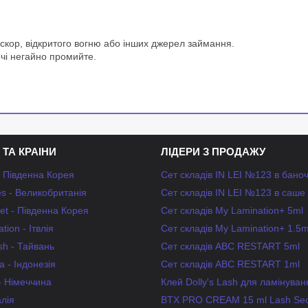
іскор, відкритого вогню або інших джерел займання.
очі негайно промийте.
 ТА КРАІНИ
ЛІДЕРИ З ПРОДАЖУ
- Південна Корея
Сет складів IN LEI №123 в бано
s - Великобританія
Сет складів IN LEI №123 в саше
et - Південна Корея
Сет складів My Lamination+ 5ml
tion - Ітвлія
Сет складів My Lamination+ 1.5m
ash - Тайвань
Сет складів ABC RESTART 5ml
 - Індонезія
Сет складів ABC RESTART 1ml
 - Німеччина
Клей Dolly's Lash для ламінуван
алія
BTX PRO CREAM 15 ml Lash Sec