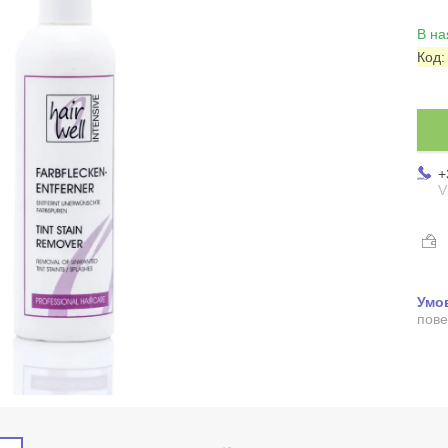
В на
Код
+
V
пове