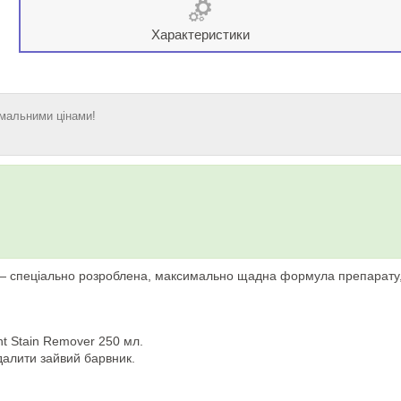
Характеристики
імальними цінами!
 спеціально розроблена, максимально щадна формула препарату, д
nt Stain Remover 250 мл.
далити зайвий барвник.