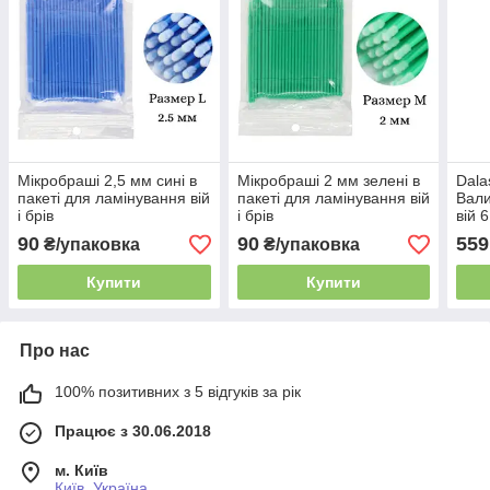
Мікробраші 2,5 мм сині в
Мікробраші 2 мм зелені в
Dala
пакеті для ламінування вій
пакеті для ламінування вій
Вали
і брів
і брів
вій 
90
90
559
₴/упаковка
₴/упаковка
Купити
Купити
Про нас
100% позитивних з 5 відгуків за рік
Працює з 30.06.2018
м. Київ
Київ, Україна