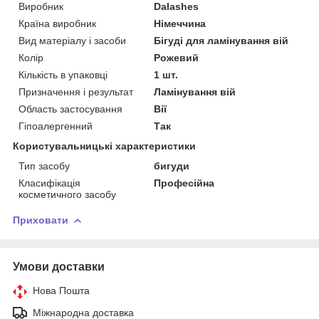
Виробник
Dalashes
Країна виробник
Німеччина
Вид матеріалу і засоби
Бігуді для ламінування вій
Колір
Рожевий
Кількість в упаковці
1 шт.
Призначення і результат
Ламінування вій
Область застосування
Вії
Гіпоалергенний
Так
Користувальницькі характеристики
Тип засобу
бигуди
Класифікація
Професійна
косметичного засобу
Приховати
Умови доставки
Нова Пошта
Міжнародна доставка