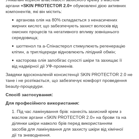
аргани
«SKIN PROTECTOR 2.0»
обумовлені дією активних
компонентів, які він містить:
арганова олія на 80% складається з ненасичених
жирних кислот, що забезпечують захист волосків від
окисних процесів та негативного впливу зовнішнього
середовища;
шоттенол та а-Спінастерол стимулюють регенерацію
клітин, а тригліцериди відновлюють ліпідний обмін;
касторова олія запобігає сухості шкіри та захищає її
від надмірної дії УФ-променів.
Завдяки вдосконаленій консистенції SKIN PROTECTOR 2.0 не
тане і не розтікається, що забезпечує комфорт проведення
beauty-процедури.
Спосіб застосування:
Для професійного використання:
Під час ламінування брів: нанесіть захисний крем з
маслом аргани «SKIN PROTECTOR 2.0» на брови та на
ділянки шкіри навколо брів перед використанням
засобів для ламінування для захисту шкіри від хімічної
дії та зневоднення.