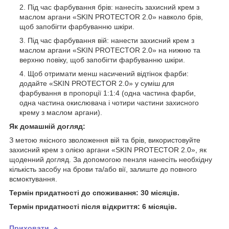
Під час фарбування брів: нанесіть захисний крем з
маслом аргани «SKIN PROTECTOR 2.0» навколо брів,
щоб запобігти фарбуванню шкіри.
Під час фарбування вій: нанести захисний крем з
маслом аргани «SKIN PROTECTOR 2.0» на нижню та
верхню повіку, щоб запобігти фарбуванню шкіри.
Щоб отримати менш насичений відтінок фарби:
додайте «SKIN PROTECTOR 2.0» у суміш для
фарбування в пропорції 1:1:4 (одна частина фарби,
одна частина окислювача і чотири частини захисного
крему з маслом аргани).
Як домашній догляд:
З метою якісного зволоження вій та брів, використовуйте
захисний крем з олією аргани «SKIN PROTECTOR 2.0», як
щоденний догляд. За допомогою пензля нанесіть необхідну
кількість засобу на брови та/або вії, залиште до повного
всмоктування.
Термін придатності до споживання: 30 місяців.
Термін придатності після відкриття: 6 місяців.
Приховати