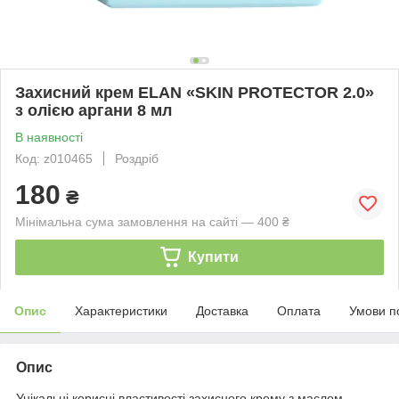
Захисний крем ELAN «SKIN PROTECTOR 2.0»
з олією аргани 8 мл
В наявності
Код: z010465
Роздріб
180
₴
Мінімальна сума замовлення на сайті — 400 ₴
Купити
Опис
Характеристики
Доставка
Оплата
Умови п
Опис
Унікальні корисні властивості захисного крему з маслом