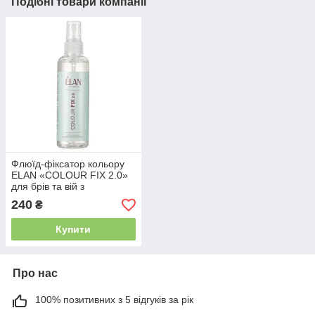
Подібні товари компанії
Флюїд-фіксатор кольору
ELAN «COLOUR FIX 2.0»
для брів та вій з
кератином та олією 100
240
₴
мл
Купити
Про нас
100% позитивних з 5 відгуків за рік