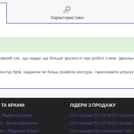
Характеристики
ний скіс, що надає ще більше зручності при роботі з нею, ідеально
нтур брів, надаючи їм більш графічні контури, і виконувати штриху
 ТА КРАІНИ
ЛІДЕРИ З ПРОДАЖУ
- Південна Корея
Сет складів IN LEI №123 в бано
s - Великобританія
Сет складів IN LEI №123 в саше
et - Південна Корея
Сет складів My Lamination+ 5ml