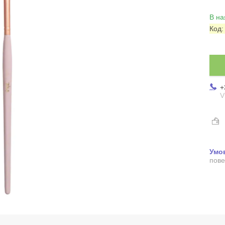
В на
Код
+
V
пове