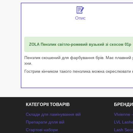
Опис
ZOLA Пензлик світло-рожевий вузький зі скосом 01p
Пензлик скошений для фарбування брів. Має плавний рів
хни.
Гострим кінчиком такого пензлика можна окреслювати ко
КАТЕГОРІІ ТОВАРІВ
БРЕНДИ
Склади для ламінування вій
VIvienne 
Препарати длля вій
LVL Lashe
Стартові набори
Lash Secr