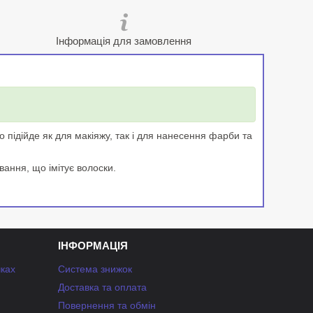
Інформація для замовлення
 підійде як для макіяжу, так і для нанесення фарби та
вання, що імітує волоски.
ІНФОРМАЦІЯ
чках
Система знижок
Доставка та оплата
Повернення та обмін