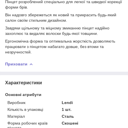
Пінцет розроблений спеціально для легкої та швидкої корекції
форми брів.
Він надовго збережеться як новий та прикрасить будь-який
салон своїм стильним дизайном.
Завдяки щільному та міцному змиканню пінцет надійно
захоплює та видаляє волоски будь-якої товщини.
Ергономічна форма та оптимальна жорсткість дозволяють
працювати з пінцетом набагато довше, без втоми та
незручностей.
Приховати
Характеристики
Основні атрибути
Виробник
Lendi
Кількість в упаковці
1 шт.
Матеріал
Сталь
Форма робочих країв
Скошені
пінцета