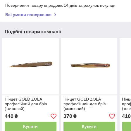
Повернення товару впродовж 14 днів за рахунок покупця
Всі умови повернення
Подібні товари компанії
Пінцет GOLD ZOLA
Пінцет GOLD ZOLA
Пінц
професійний для брів
професійний для брів
проф
(точковий)
(скошений)
(точ
440
370
410
₴
₴
Купити
Купити