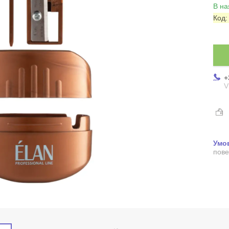
В на
Код
+
V
пове