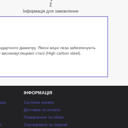
Інформація для замовлення
ндартного діаметру. Якісні міцні леза забезпечують
високовуглецевої сталі (High carbon steel).
ІНФОРМАЦІЯ
чках
Система знижок
Доставка та оплата
Повернення та обмін
l
Сертифікати та ліцензіі