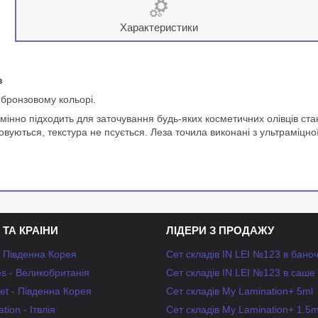
Характеристики
в
 бронзовому кольорі.
дмінно підходить для заточування будь-яких косметичних олівців ста
овуються, текстура не псується. Леза точила виконані з ультраміцної 
 ТА КРАІНИ
ЛІДЕРИ З ПРОДАЖУ
- Південна Корея
Сет складів IN LEI №123 в бано
s - Великобританія
Сет складів IN LEI №123 в саше
et - Південна Корея
Сет складів My Lamination+ 5ml
tion - Ітвлія
Сет складів My Lamination+ 1.5m