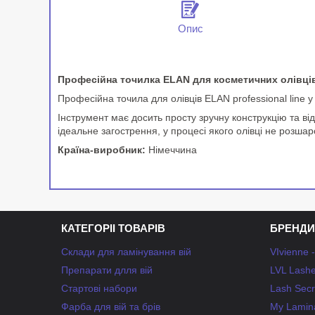
Опис
Професійна точилка ELAN для косметичних олівці
Професійна точила для олівців ELAN professional line у
Інструмент має досить просту зручну конструкцію та ві
ідеальне загострення, у процесі якого олівці не розшар
Країна-виробник:
Німеччина
КАТЕГОРІІ ТОВАРІВ
БРЕНДИ
Склади для ламінування вій
VIvienne 
Препарати длля вій
LVL Lashe
Стартові набори
Lash Secr
Фарба для вій та брів
My Lamina