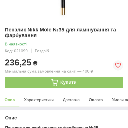
Пензлик Nikk Mole №35 для ламінування та
фарбування
В наявності
Код: 021099
Роздріб
236,25
₴
Мінімальна сума замовлення на сайті — 400 ₴
Купити
Опис
Характеристики
Доставка
Оплата
Умови п
Опис
Пензлик для ламінування та фарбування №35