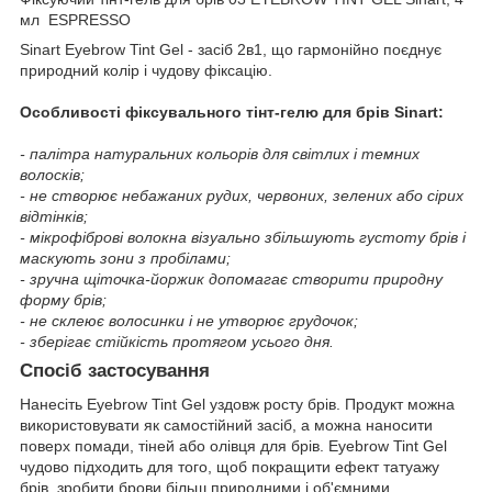
мл ESPRESSO
Sinart Eyebrow Tint Gel - засіб 2в1, що гармонійно поєднує
природний колір і чудову фіксацію.
Особливості фіксувального тінт-гелю для брів Sinart:
- палітра натуральних кольорів для світлих і темних
волосків;
- не створює небажаних рудих, червоних, зелених або сірих
відтінків;
- мікрофіброві волокна візуально збільшують густоту брів і
маскують зони з пробілами;
- зручна щіточка-йоржик допомагає створити природну
форму брів;
- не склеює волосинки і не утворює грудочок;
- зберігає стійкість протягом усього дня.
Спосіб застосування
Нанесіть Eyebrow Tint Gel уздовж росту брів. Продукт можна
використовувати як самостійний засіб, а можна наносити
поверх помади, тіней або олівця для брів. Eyebrow Tint Gel
чудово підходить для того, щоб покращити ефект татуажу
брів, зробити брови більш природними і об'ємними.