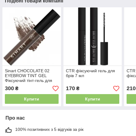
Подібні товари компанії
Sinart CHOCOLATE 02
CTR фіксуючий гель для
CTR 
EYEBROW TINT GEL
брів 7 мл
фікс
Фіксуючий тінт-гель для
брів 4 мл
300
170
210
₴
₴
Купити
Купити
Про нас
100% позитивних з 5 відгуків за рік