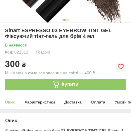
Sinart ESPRESSO 03 EYEBROW TINT GEL
Фіксуючий тінт-гель для брів 4 мл
В наявності
Код: 021312
Роздріб
300
₴
Мінімальна сума замовлення на сайті — 400 ₴
Купити
Опис
Характеристики
Доставка
Оплата
Умови п
Опис
Фіксуючий тінт-гель для брів 03 EYEBROW TINT GEL Sinart, 4