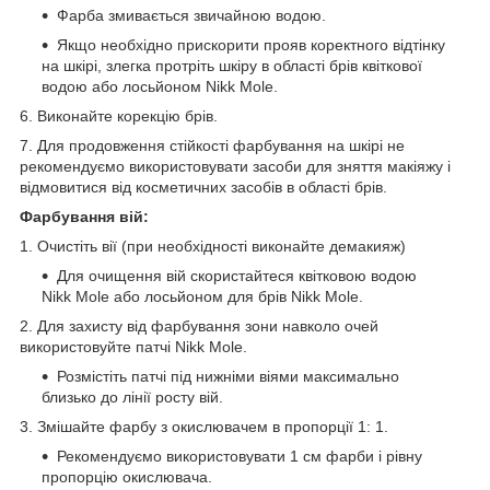
Фарба змивається звичайною водою.
Якщо необхідно прискорити прояв коректного відтінку
на шкірі, злегка протріть шкіру в області брів квіткової
водою або лосьйоном Nikk Mole.
6. Виконайте корекцію брів.
7. Для продовження стійкості фарбування на шкірі не
рекомендуємо використовувати засоби для зняття макіяжу і
відмовитися від косметичних засобів в області брів.
Фарбування вій:
1. Очистіть вії (при необхідності виконайте демакияж)
Для очищення вій скористайтеся квітковою водою
Nikk Mole або лосьйоном для брів Nikk Mole.
2. Для захисту від фарбування зони навколо очей
використовуйте патчі Nikk Mole.
Розмістіть патчі під нижніми віями максимально
близько до лінії росту вій.
3. Змішайте фарбу з окислювачем в пропорції 1: 1.
Рекомендуємо використовувати 1 см фарби і рівну
пропорцію окислювача.