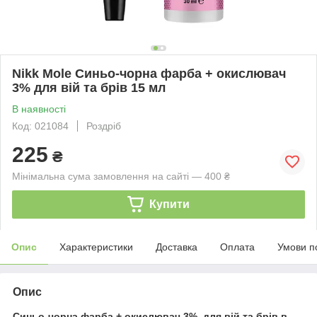
Nikk Mole Синьо-чорна фарба + окислювач
3% для вій та брів 15 мл
В наявності
Код: 021084
Роздріб
225
₴
Мінімальна сума замовлення на сайті — 400 ₴
Купити
Опис
Характеристики
Доставка
Оплата
Умови п
Опис
Синьо-чорна фарба + окислювач 3% для вій та брів в