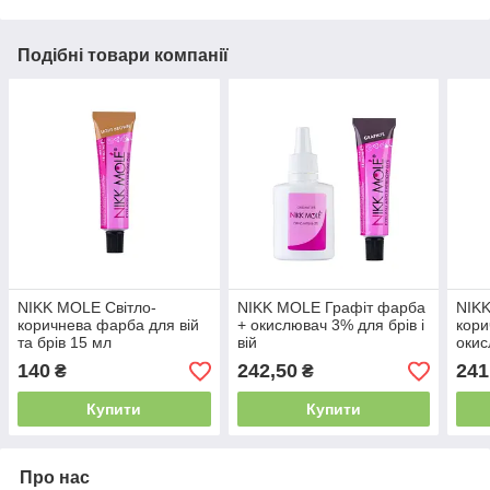
Подібні товари компанії
NIKK MOLE Світло-
NIKK MOLE Графіт фарба
NIKK
коричнева фарба для вій
+ окислювач 3% для брів і
кори
та брів 15 мл
вій
окис
вій
140
242,50
241
₴
₴
Купити
Купити
Про нас