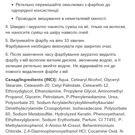
Ретельно перемішайте окислювач з фарбою до
однорідної консистенції.
Проводьте змішування в неметалевій ємності.
4. Швидко і акуратно нанесіть суміш на вії, тільки на волоски,
не наносите суміш на шкіру навколо очей.
5. Витримайте фарбу на віях 10 хвилин.
Фарбування необхідно виконувати при закритих очах.
6. Після закінчення часу фарбування акуратно видаліть
фарбу з вій вологим ватним диском, змоченим водою, а її
залишки ретельно змийте водою. Не відкривайте очі до
повного видалення фарби з вій.
Склад/Ingredients (INCI):
Aqua, Cetearyl Alcohol, Glyceryl
Stearate, Ceteareth-20, Cetyl Palmitate, Ceteareth-12,
Ethoxydiglycol, Ethanolamine, Propylene Glycol, Aminomethyl
Propanol, Glycerin, Petrolatum, P-Phenylenediamine, Urea,
Polysorbate 20, Sodium Acrylate/Acryloyldimethyltaurate/
Dimethylacrylamide Crosspolymer, Isohexadecane, Polysorbate
60, Sodium Metabisulfite, Hydrolyzed Keratin, Phenoxyethanol,
Ethylhexylglycerin, Sodium Erythorbate, Parfum, CI 77491, P-
Methylaminophenоl, 4-Amino-M-Cresol, Behentrimonium
Chloride, 2,4-Diaminophenoxyethanol HCl, Cocamine Oxid, N-