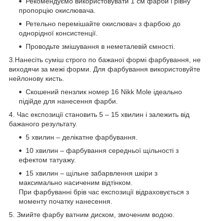
Рекомендуємо використовувати 1 см фарби і рівну
пропорцію окислювача.
Ретельно перемішайте окислювач з фарбою до
однорідної консистенції.
Проводьте змішування в неметалевій ємності.
3.Нанесіть суміш строго по бажаної формі фарбування, не
виходячи за межі форми. Для фарбування використовуйте
нейлонову кисть.
Скошений пензлик номер 16 Nikk Mole ідеально
підійде для нанесення фарби.
4. Час експозиції становить 5 – 15 хвилин і залежить від
бажаного результату.
5 хвилин – делікатне фарбування.
10 хвилин – фарбування середньої щільності з
ефектом татуажу.
15 хвилин – щільне забарвлення шкіри з
максимально насиченим відтінком.
При фарбуванні брів час експозиції відраховується з
моменту початку нанесення.
5. Змийте фарбу ватним диском, змоченим водою.