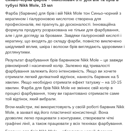
тубусі Nikk Mole, 15 мл
Фарба (барвник) для брів і вій Nikk Mole тон Синьо-чорний з
кератином і гіалуроновою кислотою створена для
професіоналів, які прагнуть до досконалості. Інноваційна
формула продукту розрахована не тільки для фарбування,
але і для догляду за бровами. Завдяки гіалуроновій кислоті і
кератину, що входять до складу фарби, повністю виключено
шкідливий вплив, шкіра і волоски брів виглядають здоровими і
доглянутими.
Результат фарбування брів барвником Nikk Mole – це завжди
рівномірний і насичений колір. Залежно від тривалості
фарбування залежить його інтенсивність. Якщо ви хочете
отримати легкий делікатний відтінок, нанесіть барвник на 5
хвилин. Якщо необхідно отримати ефект татуажу – на 10-15
хвилин. Фарба для брів Nikk Mole не змінює свій колір в
процесі фарбування, тому ви гарантовано отримаєте саме
той відтінок, який вибрали.
Brow-майстри, які використовують у своїй роботі барвник Nikk
Mole, в захваті від його пластичної консистенції. Вона
дозволяє легко працювати з контурами, створювати чіткі
графічні лінії, а також працювати у всіх техніках фарбування.