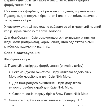
Барвник для брів Nikk Mole – абсолютно новий формат
фарбування брів.
Синьо-чорна фарба для брів – це холодний, чорний колір.
Підходить для пекучих брюнеток і тих, хто любить насичене
забарвлення брів.
У чистому вигляді прекрасно забарвлює вії в красивий чорний
колір. Дуже глибоко фарбує волосок.
Для фарбування брів рекомендується змішувати з іншими
відтінками (наприклад, коричневим) щоб одержати більш
глибоких, насичених відтінків.
Спосіб застосування:
Фарбування брів:
1. Підготуйте шкіру до фарбування (очистіть шкіру).
Рекомендуємо очистити шкіру квіткової водою Nikk
Mole або лосьйоном для брів Nikk Mole.
Для найкращого очищення шкіри додатково
використовуйте скраб для брів Nikk Mole.
Створіть ескіз-форму брів з Brow Paste Nikk Mole.
2. Змішайте фарбу з окислювачем в пропорції 1: 1.