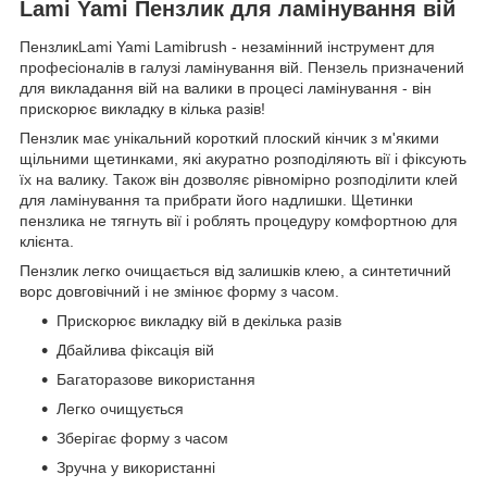
Lami Yami Пензлик для ламінування вій
ПензликLami Yami Lamibrush - незамінний інструмент для
професіоналів в галузі ламінування вій. Пензель призначений
для викладання вій на валики в процесі ламінування - він
прискорює викладку в кілька разів!
Пензлик має унікальний короткий плоский кінчик з м'якими
щільними щетинками, які акуратно розподіляють вії і фіксують
їх на валику. Також він дозволяє рівномірно розподілити клей
для ламінування та прибрати його надлишки. Щетинки
пензлика не тягнуть вії і роблять процедуру комфортною для
клієнта.
Пензлик легко очищається від залишків клею, а синтетичний
ворс довговічний і не змінює форму з часом.
Прискорює викладку вій в декілька разів
Дбайлива фіксація вій
Багаторазове використання
Легко очищується
Зберігає форму з часом
Зручна у використанні