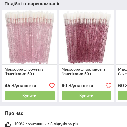
Подібні товари компанії
Макробраші рожеві з
Макробраші малинові з
Макр
блискітками 50 шт
блискітками 50 шт
блис
45
60
60
₴/упаковка
₴/упаковка
₴
Купити
Купити
Про нас
100% позитивних з 5 відгуків за рік