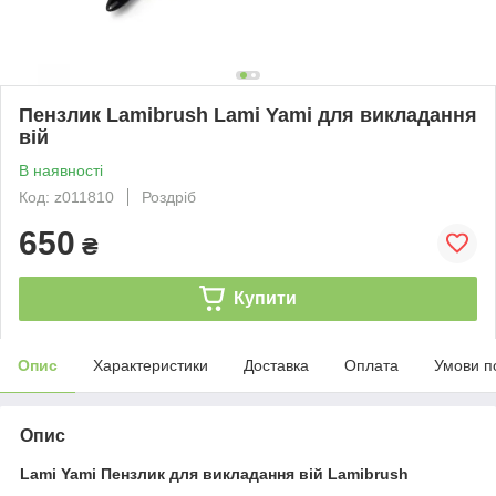
Пензлик Lamibrush Lami Yami для викладання
вій
В наявності
Код: z011810
Роздріб
650
₴
Купити
Опис
Характеристики
Доставка
Оплата
Умови п
Опис
Lami Yami Пензлик для викладання вій Lamibrush