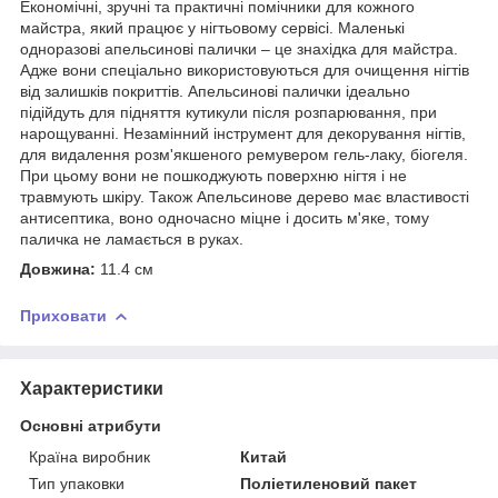
Економічні, зручні та практичні помічники для кожного
майстра, який працює у нігтьовому сервісі. Маленькі
одноразові апельсинові палички – це знахідка для майстра.
Адже вони спеціально використовуються для очищення нігтів
від залишків покриттів. Апельсинові палички ідеально
підійдуть для підняття кутикули після розпарювання, при
нарощуванні. Незамінний інструмент для декорування нігтів,
для видалення розм'якшеного ремувером гель-лаку, біогеля.
При цьому вони не пошкоджують поверхню нігтя і не
травмують шкіру. Також Апельсинове дерево має властивості
антисептика, воно одночасно міцне і досить м'яке, тому
паличка не ламається в руках.
Довжина:
11.4 см
Приховати
Характеристики
Основні атрибути
Країна виробник
Китай
Тип упаковки
Поліетиленовий пакет