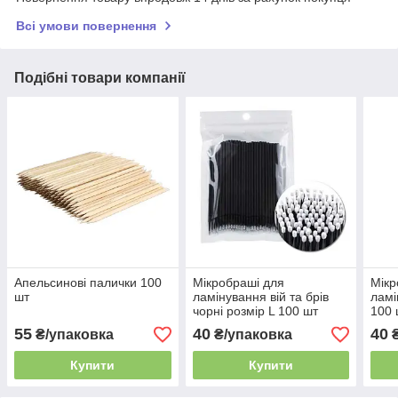
Всі умови повернення
Подібні товари компанії
Апельсинові палички 100
Мікробраші для
Мікр
шт
ламінування вій та брів
ламі
чорні розмір L 100 шт
100 
55
40
40
₴/упаковка
₴/упаковка
₴
Купити
Купити