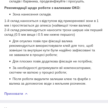
складів і барвника, продезінфікуйте і просушіть.
Рекомендації щодо роботи з валиками ОКО:
Зона нанесення складів.
1-й склад наноситься з відступом від прикореневої зони в 1
мм і простягається до апекса (найвищої точки валика)
2-й склад рекомендується наносити трохи ширше ніж перший
склад (0.5 мм вище і 0.5 мм нижче першого)
Для опуклих повік при фіксації валика
рекомендується використовувати клей для того, щоб
зовнішні та внутрішні кути були надійно зафіксовані та
не заважали в процесі роботи;
Для плоских повік додаткова фіксація не потрібна;
За необхідності дотримувати вії компенсаторами,
скотчем чи ваткою у процесі роботи;
Після роботи видалити залишки клею та фарби з
валика за допомогою води з мильним розчином.
Приховати