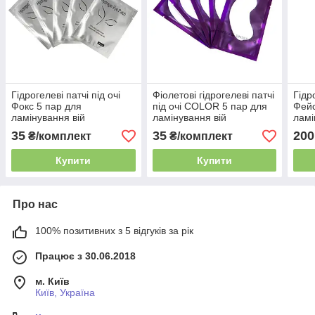
Гідрогелеві патчі під очі
Фіолетові гідрогелеві патчі
Гідр
Фокс 5 пар для
під очі COLOR 5 пар для
Фейс
ламінування вій
ламінування вій
ламі
35
35
200
₴/комплект
₴/комплект
Купити
Купити
Про нас
100% позитивних з 5 відгуків за рік
Працює з 30.06.2018
м. Київ
Київ, Україна