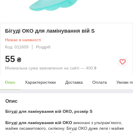
Бігуді ОКО для ламінування вій S
Немає в наявності
Код: 011609
Роздріб
55
₴
Мінімальна сума замовлення на сайті — 400 ₴
Опис
Характеристики
Доставка
Оплата
Умови п
Опис
Бігуді для ламінування вій ОКО, розмір S
Бігуді для ламінування вій OKO
виконані з ультрам'якого,
майже оксамитового, силікону. Бігуді OKO дуже легкі і майже