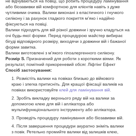
не відчуваються на повіці, що робить процедуру ламінування
або біозавивки вій комфортною для клієнтів навіть з дуже
чутливими очима. Валики виконані з еластичного і гнучкого
силікону і за рахунок гладкого покриття м'яко і надійно
фіксуються на повіці.
Валики підходять для вій різної довжини і зручно кладуться на
очі будь-якої форми. Перед процедурою майстер вибирає
бігуді відповідного розміру, виходячи з довжини вій і бажаної
форми завитка.
Валики виготовлені з м'якого гіпоалергенного силікону.
Розмір S.
Призначений для роботи з короткими віями. Як
результат, помітний прикореневий обсяг. Ліфтінг Ефект
Спосіб застосування:
Розмістіть валики на повіках близько до війкового
краю і злегка притисніть. Для кращої фіксації валиків на
повіках використовуйте
клей для ламінування вій
.
Зробіть викладку верхнього ряду вій на валики за
допомогою клею для вій і аплікатора або
мультифункціонального інструменту або аплікатора.
Проведіть процедуру ламінування або біозавивки вій.
Після завершення процедури акуратно зніміть валики
з повік. Ретельно промийте валики від залишків клею,