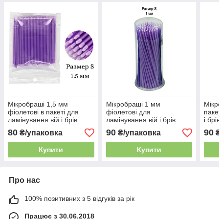
Мікробраші 1,5 мм
Мікробраші 1 мм
Мікр
фіолетові в пакеті для
фіолетові для
паке
ламінування вій і брів
ламінування вій і брів
і брі
80
90
90
₴/упаковка
₴/упаковка
₴
Купити
Купити
Про нас
100% позитивних з 5 відгуків за рік
Працює з 30.06.2018