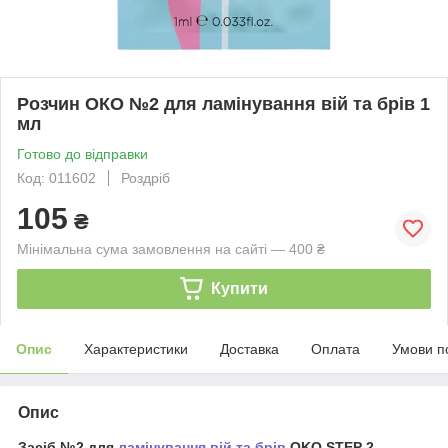
Розчин ОКО №2 для ламінування вій та брів 1
мл
Готово до відправки
Код: 011602
Роздріб
105
₴
Мінімальна сума замовлення на сайті — 400 ₴
Купити
Опис
Характеристики
Доставка
Оплата
Умови п
Опис
Засіб №2 для
ламінування вій та брів
OKO STEP 2