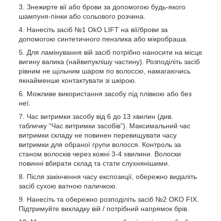
Знежирте вії або брови за допомогою будь-якого
шампуня-пінки або сольового розчина.
Нанесіть засіб №1 OkO LIFT на вії/брови за
допомогою синтетичного пензлика або мікробраша.
Для ламінування вій засіб потрібно наносити на місце
вигину валика (найвипуклішу частину). Розподіліть засіб
рівним не щільним шаром по волоссю, намагаючись
якнайменше контактувати зі шкірою.
Можливе використання засобу під плівкою або без
неї.
Час витримки засобу від 6 до 13 хвилин (див.
табличку “Час витримки засобів”). Максимальний час
витримки складу не повинен перевищувати часу
витримки для обраної групи волосся. Контроль за
станом волосків через кожні 3-4 хвилини. Волоски
повинні вбирати склад та стати слухнянішими.
Після закінчення часу експозиції, обережно видаліть
засіб сухою ватною паличкою.
Нанесіть та обережно розподіліть засіб №2 OKO FIX.
Підтримуйте викладку вій / потрібний напрямок брів.