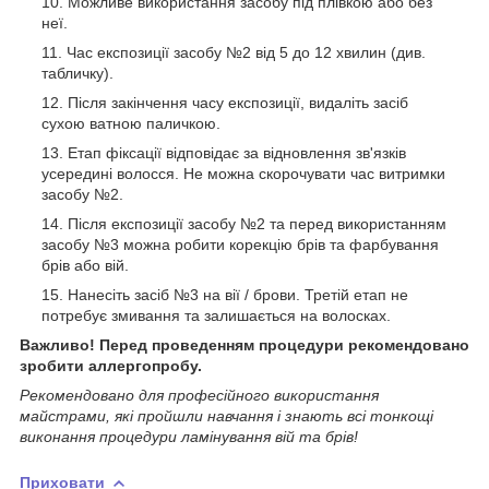
Можливе використання засобу під плівкою або без
неї.
Час експозиції засобу №2 від 5 до 12 хвилин (див.
табличку).
Після закінчення часу експозиції, видаліть засіб
сухою ватною паличкою.
Етап фіксації відповідає за відновлення зв'язків
усередині волосся. Не можна скорочувати час витримки
засобу №2.
Після експозиції засобу №2 та перед використанням
засобу №3 можна робити корекцію брів та фарбування
брів або вій.
Нанесіть засіб №3 на вії / брови. Третій етап не
потребує змивання та залишається на волосках.
Важливо! Перед проведенням процедури рекомендовано
зробити аллергопробу.
Рекомендовано для професійного використання
майстрами, які пройшли навчання і знають всі тонкощі
виконання процедури ламінування вій та брів!
Приховати