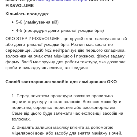
FIX&VOLUME
Кількість процедур:
5-6 (ламінування вій)
4-5 (процедури довготривалої укладки брів)
OKO STEP 2 FIX&VOLUME - це другий етап ламінування вій
або довготривалої укладки брів. Розчин має кислотне
середовище. Засіб №2 нейтралізує дію першого складника,
волосинка на очах стає міцнішою і пружною, фіксує задану
форму. Засіб має зручну для роботи текстуру, яка дозволяє
зробити викладку як лежачи, так і сидячи.
Спосіб застосування засобів для ламінування OKO
Перед початком процедури важливо правильно
оцінити структуру та стан волосків. Волосся можн бути
пористим, середньо пористим або високопористим.
Саме від цього буде залежати час експозиції засобів на
волосках.
Видаліть залишки макіяжу клієнта за допомогою
міцелярної води або засобу для зняття макіяжу з очей.