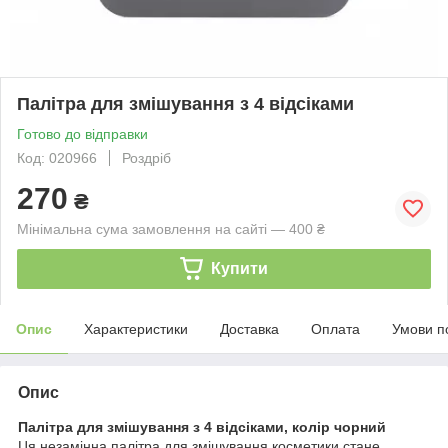
Палітра для змішування з 4 відсіками
Готово до відправки
Код: 020966
Роздріб
270
₴
Мінімальна сума замовлення на сайті — 400 ₴
Купити
Опис
Характеристики
Доставка
Оплата
Умови п
Опис
Палітра для змішування з 4 відсіками, колір чорний
Ця незамінна палітра для змішування косметики стане