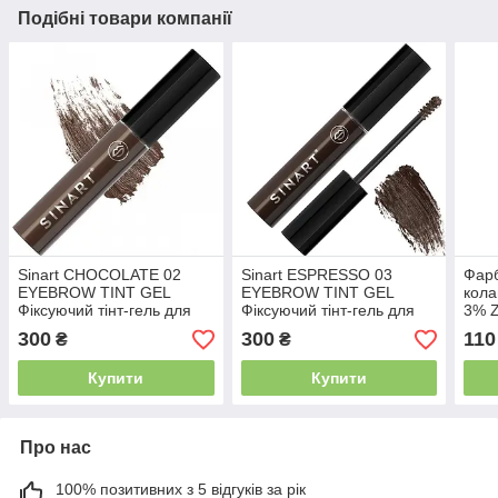
Подібні товари компанії
Sinart CHOCOLATE 02
Sinart ESPRESSO 03
Фарб
EYEBROW TINT GEL
EYEBROW TINT GEL
кола
Фіксуючий тінт-гель для
Фіксуючий тінт-гель для
3% Z
брів 4 мл
брів 4 мл
300
300
110
₴
₴
Купити
Купити
Про нас
100% позитивних з 5 відгуків за рік