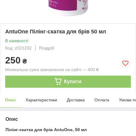
AntuOne Пілінг-скатка для брів 50 мл
В наявності
Код: z021232
Роздріб
250
₴
Мінімальна сума замовлення на сайті — 400 ₴
Купити
Опис
Характеристики
Доставка
Оплата
Умови п
Опис
Пілінг-скатка для брів AntuOne, 50 мл