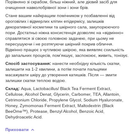
Порівняно зі скрабом, більш ніжний, але дієвий засіб для
очищення навколобрівної зони і зони брів.
Стане вашим найкращим помічником у позбавленні від
ороговілих і відмерлих клітин епідермісу, залишків
декоративної косметики та шкірного сала, закупорюючого
пори. Достатньо ніжна консистенція дозволяє на «відмінно»
справлятися зі своєю головною задачею, при цьому не
пересушуючи і не розтягуючи шкірний покрив обличчя.
Відмінно працює з чутливою шкірою, яка виявляє схильність
до запальних процесів, пом'якшує, заспокоює, живить, тонізує.
Спосіб застосування:
нанести необхідну кількість скатки,
залишити на 1-2 хвилини, а потім почати пальцями
масажувати шкіру до утворення катишків. Після — змити
залишки скатки теплою водою.
Склад:
Aqua, Lactobacillus/ Black Tea Ferment Extract,
Cellulose, Alcohol Denat, Glycerin, Carbomer, TEA, Allantoin,
Cetrimonium Chloride, Propylene Glycol, Sodium Hyaluronate,
Honey, Zymomonas Ferment Extract, Maltodextrin (Black
BeeOme™), Protease, Benzyl Alcohol, Benzoic Acid,
Dehydroacetic Acid.
Приховати