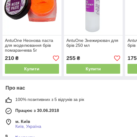
AntuOne Неонова паста
AntuOne Знежирювач для
Ant
для моделювання брів
брів 250 мл
брів
помаранчева 5г
210
255
175
₴
₴
Купити
Купити
Про нас
100% позитивних з 5 відгуків за рік
Працює з 30.06.2018
м. Київ
Київ, Україна