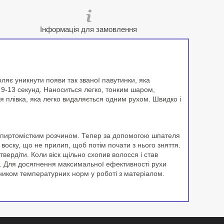
Інформація для замовлення
ляє уникнути появи так званої павутинки, яка
 9-13 секунд. Наноситься легко, тонким шаром,
я плівка, яка легко видаляється одним рухом. Швидко і
її спиртомістким розчином. Тепер за допомогою шпателя
оску, що не прилип, щоб потім почати з нього зняття.
вердіти. Коли віск щільно схопив волосся і став
е. Для досягнення максимальної ефективності рухи
ником температурних норм у роботі з матеріалом.