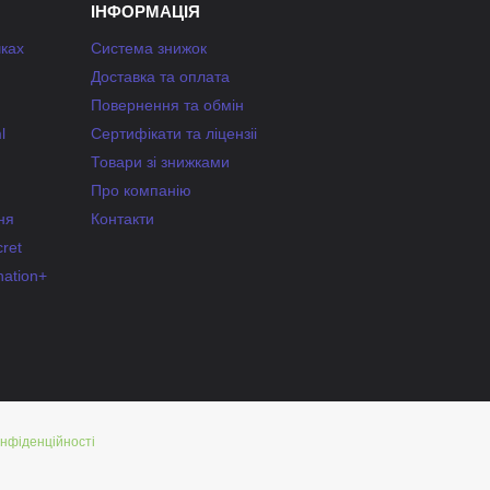
ІНФОРМАЦІЯ
чках
Система знижок
Доставка та оплата
Повернення та обмін
l
Сертифікати та ліцензіі
Товари зі знижками
Про компанію
ня
Контакти
ret
nation+
онфіденційності