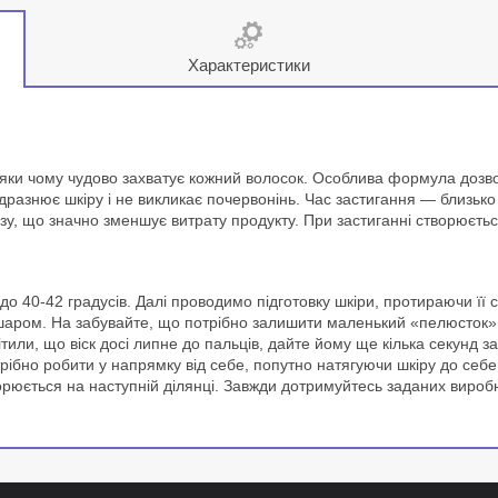
Характеристики
вдяки чому чудово захватує кожний волосок. Особлива формула дозво
дразнює шкіру і не викликає почервонінь. Час застигання — близько
зу, що значно зменшує витрату продукту. При застиганні створюєтьс
и до 40-42 градусів. Далі проводимо підготовку шкіри, протираючи 
аром. На забувайте, що потрібно залишити маленький «пелюсток» в
или, що віск досі липне до пальців, дайте йому ще кілька секунд зат
рібно робити у напрямку від себе, попутно натягуючи шкіру до себ
орюється на наступній ділянці. Завжди дотримуйтесь заданих вироб