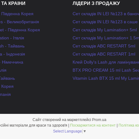
 ТА КРАІНИ
ЛІДЕРИ З ПРОДАЖУ
- Південна Корея
Сет складів IN LEI №123 в бано
s - Великобританія
Сет складів IN LEI №123 в саше
et - Південна Корея
Сет складів My Lamination+ 5ml
tion - Ітвлія
Сет складів My Lamination+ 1.5m
ash - Тайвань
Сет складів ABC RESTART 5ml
 - Індонезія
Сет складів ABC RESTART 1ml
 - Німеччина
Клей Dolly's Lash для ламінуван
алія
BTX PRO CREAM 15 ml Lash Sec
Тайвань
Vitamin Lash BTX 15 ml My Lami
- Корея
спанія
Сайт створений на маркетплейсі
Prom.ua
LAMiNi - професійні матеріали для краси та здоров'я |
Поскаржитися на контент
|
Політика к
Select Language
▼