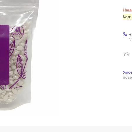
Нема
Код
+
V
пове