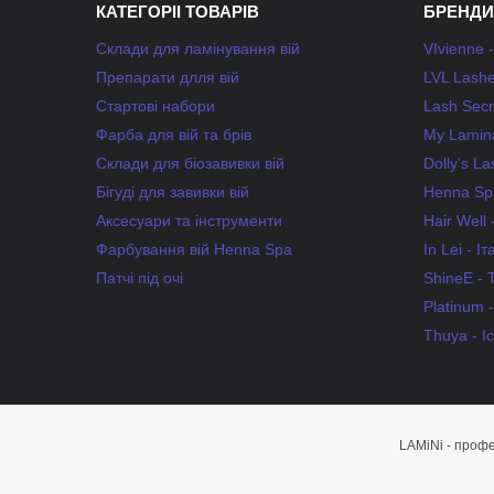
КАТЕГОРІІ ТОВАРІВ
БРЕНДИ
Склади для ламінування вій
VIvienne 
Препарати длля вій
LVL Lashe
Стартові набори
Lash Secr
Фарба для вій та брів
My Lamina
Склади для біозавивки вій
Dolly's L
Бігуді для завивки вій
Henna Spa
Аксесуари та інструменти
Hair Well
Фарбування вій Henna Spa
In Lei - Іт
Патчі під очі
ShineE - 
Platinum 
Thuya - І