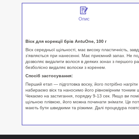
Опис
Віск для корекції брів AntuOne, 100 г
Віск середньої щільності, має високу пластичність, за
з’являється при нанесенні. Має приємний запах. Не по
дозволяє видалити волося в деяких зонах з першого ра
безболісно видаляє волоски з коренем.
Спосіб застосування:
Перший етап — підготовка воску, його потрібно нагріт
набираємо віск та наносимо його рівномірним тонким ш
Чекаємо на застигання, порядку 9-13 сек. Якщо ви поміт
щільною плівкою, його можна починати знімати. Це пот
мають бути швидкими та різкими. Далі процедура повт