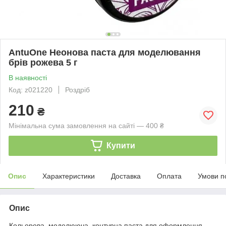
AntuOne Неонова паста для моделювання
брів рожева 5 г
В наявності
Код: z021220
Роздріб
210
₴
Мінімальна сума замовлення на сайті — 400 ₴
Купити
Опис
Характеристики
Доставка
Оплата
Умови п
Опис
Кольорова, моделююча, контурна паста для оформлення