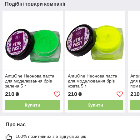
Подібні товари компанії
AntuOne Неонова паста
AntuOne Неонова паста
Antu
для моделювання брів
для моделювання брів
для 
зелена 5 г
жовта 5 г
пома
210
210
210
₴
₴
Купити
Купити
Про нас
100% позитивних з 5 відгуків за рік