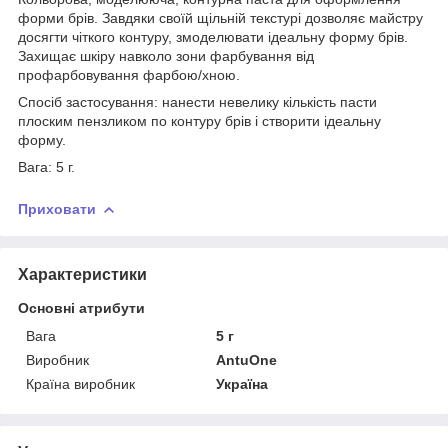
форми брів. Завдяки своїй щільній текстурі дозволяє майстру
досягти чіткого контуру, змоделювати ідеальну форму брів.
Захищає шкіру навколо зони фарбування від
профарбовування фарбою/хною.
Спосіб застосування: нанести невелику кількість пасти
плоским пензликом по контуру брів і створити ідеальну
форму.
Вага: 5 г.
Приховати
Характеристики
Основні атрибути
Вага
5 г
Виробник
AntuOne
Країна виробник
Україна