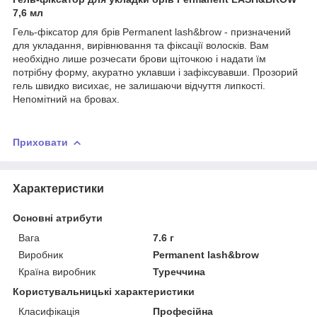
7,6 мл
Гель-фіксатор для брів Permanent lash&brow - призначений
для укладання, вирівнювання та фіксації волосків. Вам
необхідно лише розчесати брови щіточкою і надати їм
потрібну форму, акуратно уклавши і зафіксувавши. Прозорий
гель швидко висихає, не залишаючи відчуття липкості.
Непомітний на бровах.
Приховати
Характеристики
Основні атрибути
Вага
7.6 г
Виробник
Permanent lash&brow
Країна виробник
Туреччина
Користувальницькі характеристики
Класифікація
Професійна