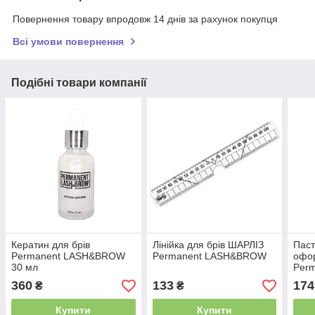
Повернення товару впродовж 14 днів за рахунок покупця
Всі умови повернення
Подібні товари компанії
Кератин для брів
Лінійка для брів ШАРЛІЗ
Паст
Permanent LASH&BROW
Permanent LASH&BROW
офо
30 мл
Per
г
360
133
174
₴
₴
Купити
Купити