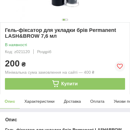
Гель-фіксатор для укладки брів Permanent
LASH&BROW 7,6 мл
В наявності
Код: z021120
Роздріб
200
₴
Мінімальна сума замовлення на сайті — 400 ₴
Купити
Опис
Характеристики
Доставка
Оплата
Умови п
Опис
Гель-фіксатор для укладки брів Permanent LASH&BROW