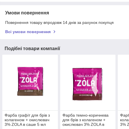
Умови повернення
Повернення товару впродовж 14 днів за рахунок покупця
Всі умови повернення
Подібні товари компанії
Фарба графіт для брів з
Фарба темно-коричнева
Фарб
колагеном + окислювач
для брів з колагеном +
кола
3% ZOLA в саше 5 мл
окислювач 3% ZOLA в
3% Z
саше по 5 мл