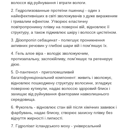
волосся від руйнування і втрати вологи.
Гидролизованные протеїни пшениці - один з
найефективніших в світі зволожувачів з дуже вираженим
і тривалим ефектом. Утворює еластичну
повітропроникну плівку на поверхні вій, відновлює її
структуру, а також підживлює шкіру і волосся цистеїном.
Діізопропіл себацинат - полегшує проникнення
активних речовин у глибокі шари вій і пом'якшує їх.
Гель алое віра - володіє зволожуючим,
протизапальну, заспокійливу, пом'якшує та регенерує
дією.
D-пантенол - приголомшливий
багатофункціональний компонент: живить і зволожує,
відновлює пошкоджену структуру волосини, згладжує
поверхню кутикули, надає волоссю здоровий блиск і
захищає від руйнування факторами навколишнього
середовища.
Фукогель - відновлює стан вій після хімічних завивок і
фарбувань, надає блиску, створює захисну плівку без
відчуття жирності і липкості.
Гідролізат ісландського моху - універсальний