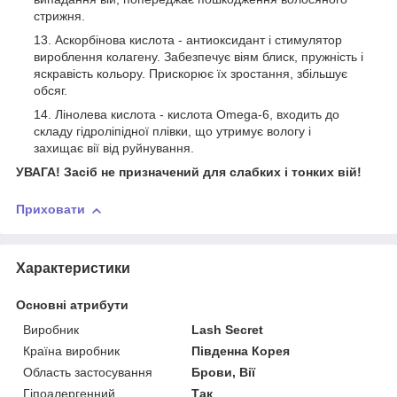
стрижня.
Аскорбінова кислота - антиоксидант і стимулятор
вироблення колагену. Забезпечує віям блиск, пружність і
яскравість кольору. Прискорює їх зростання, збільшує
обсяг.
Лінолева кислота - кислота Omega-6, входить до
складу гідроліпідної плівки, що утримує вологу і
захищає вії від руйнування.
УВАГА! Засіб не призначений для слабких і тонких вій!
Приховати
Характеристики
Основні атрибути
Виробник
Lash Secret
Країна виробник
Південна Корея
Область застосування
Брови, Вії
Гіпоалергенний
Так