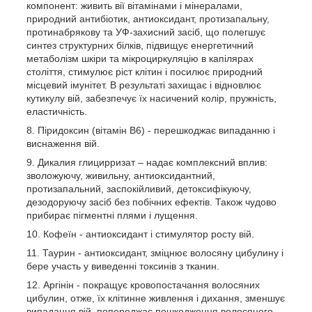
компонент: живить вії вітамінами і мінералами,
природний антибіотик, антиоксидант, протизапальну,
протинабрякову та УФ-захисний засіб, що полегшує
синтез структурних білків, підвищує енергетичний
метаболізм шкіри та мікроциркуляцію в капілярах
століття, стимулює ріст клітин і посилює природний
місцевий імунітет. В результаті захищає і відновлює
кутикулу вій, забезпечує їх насичений колір, пружність,
еластичність.
Піридоксин (вітамін В6) - перешкоджає випаданню і
виснаження вій.
Дикалия глицирризат – надає комплексний вплив:
зволожуючу, живильну, антиоксидантний,
протизапальний, заспокійливий, детоксифікуючу,
дезодоруючу засіб без побічних ефектів. Також чудово
прибирає пігментні плями і лущення.
Кофеїн - антиоксидант і стимулятор росту вій.
Таурин - антиоксидант, зміцнює волосяну цибулину і
бере участь у виведенні токсинів з тканин.
Аргінін - покращує кровопостачання волосяних
цибулин, отже, їх клітинне живлення і дихання, зменшує
випадання вій, попереджає пошкодження волосяного