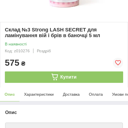
Склад №3 Strong LASH SECRET для
ламінування вій і брів в баночці 5 мл
В наявності
Код: z010276
Роздріб
575
₴
Купити
Опис
Характеристики
Доставка
Оплата
Умови п
Опис