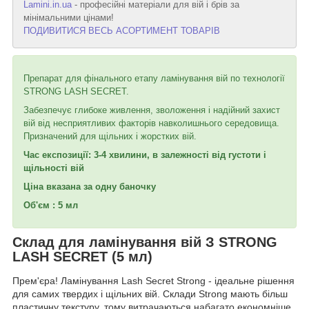
Lamini.in.ua
- професійні матеріали для вій і брів за
мінімальними цінами!
ПОДИВИТИСЯ ВЕСЬ АСОРТИМЕНТ ТОВАРІВ
Препарат для фінального етапу ламінування вій по технології
STRONG LASH SECRET.
Забезпечує глибоке живлення, зволоження і надійний захист
вій від несприятливих факторів навколишнього середовища.
Призначений для щільних і жорстких вій.
Час експозиції: 3-4 хвилини, в залежності від густоти і
щільності вій
Ціна вказана за одну баночку
Об'єм : 5 мл
Склад для ламінування вій З STRONG
LASH SECRET (5 мл)
Прем'єра! Ламінування Lash Secret Strong - ідеальне рішення
для самих твердих і щільних вій. Склади Strong мають більш
пластичну текстуру, тому витрачаються набагато економніше,