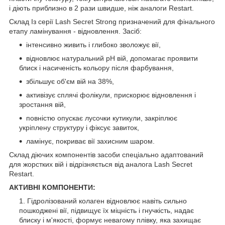
і діють приблизно в 2 рази швидше, ніж аналоги Restart.
Склад Із серії Lash Secret Strong призначений для фінального
етапу ламінування - відновлення. Засіб:
інтенсивно живить і глибоко зволожує вії,
відновлює натуральний рН вій, допомагає проявити
блиск і насиченість кольору після фарбування,
збільшує об'єм вій на 38%,
активізує сплячі фолікули, прискорює відновлення і
зростання вій,
повністю опускає лусочки кутикули, закріплює
укріплену структуру і фіксує завиток,
ламінує, покриває вії захисним шаром.
Склад діючих компонентів засоби спеціально адаптований
для жорстких вій і відрізняється від аналога Lash Secret
Restart.
АКТИВНІ КОМПОНЕНТИ:
Гідролізований колаген відновлює навіть сильно
пошкоджені вії, підвищує їх міцність і гнучкість, надає
блиску і м'якості, формує невагому плівку, яка захищає