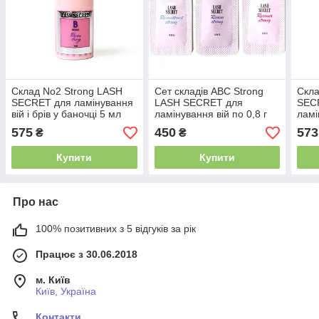
Склад No2 Strong LASH
Сет складів АВС Strong
Скла
SECRET для ламінування
LASH SECRET для
SECR
вій і брів у баночці 5 мл
ламінування вій по 0,8 г
ламі
575
450
573
₴
₴
Купити
Купити
Про нас
100% позитивних з 5 відгуків за рік
Працює з 30.06.2018
м. Київ
Київ, Україна
Контакти