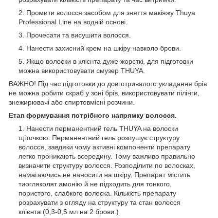
Промити волосся засобом для зняття макіяжу Thuya
Professional Line на водній основі.
Прочесати та висушити волосся.
Нанести захисний крем на шкіру навколо брови.
Якщо волоски в клієнта дуже жорсткі, для підготовки
можна використовувати смузер THUYA.
ВАЖНО! Під час підготовки до довготривалого укладання брів
не можна робити скраб у зоні брів, використовувати пілінги,
знежирювачі або спиртовмісні розчини.
Етап формування потрібного напрямку волосся.
Нанести перманентний гель THUYA на волоски
щіточкою. Перманентний гель розпушує структуру
волосся, завдяки чому активні компоненти препарату
легко проникають всередину. Тому важливо правильно
визначити структуру волосся. Розподілити по волосках,
намагаючись не наносити на шкіру. Препарат містить
тиогляколят амонію й не підходить для тонкого,
пористого, слабкого волоска. Кількість препарату
розрахувати з огляду на структуру та стан волосся
клієнта (0,3-0,5 мл на 2 брови.)