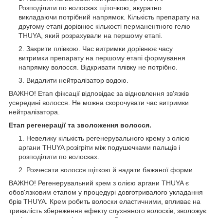
Розподілити по волосках щіточкою, акуратно
викладаючи потрібний напрямок. Кількість препарату на
другому етапі дорівнює кількості перманентного гелю
THUYA, який розрахували на першому етапі.
Закрити плівкою. Час витримки дорівнює часу
витримки препарату на першому етапі формування
напрямку волосся. Відкривати плівку не потрібно.
Видалити нейтралізатор водою.
ВАЖНО! Етап фіксації відповідає за відновлення зв'язків
усередині волосся. Не можна скорочувати час витримки
нейтралізатора.
Етап регенерації та зволоження волосся.
Невелику кількість регенерувального крему з олією
аргани THUYA розігріти між подушечками пальців і
розподілити по волосках.
Розчесати волосся щіткою й надати бажаної форми.
ВАЖНО! Регенерувальний крем з олією аргани THUYA є
обов'язковим етапом у процедурі довготривалого укладання
брів THUYA. Крем робить волоски еластичними, впливає на
тривалість збереження ефекту слухняного волосків, зволожує