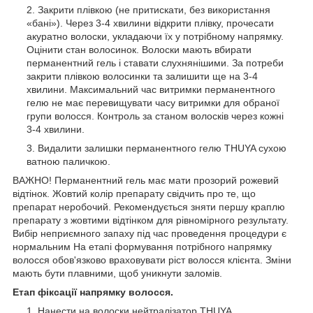
Закрити плівкою (не притискати, без використання
«бані»). Через 3-4 хвилини відкрити плівку, прочесати
акуратно волоски, укладаючи їх у потрібному напрямку.
Оцінити стан волосинок. Волоски мають вбирати
перманентний гель і ставати слухнянішими. За потреби
закрити плівкою волосинки та залишити ще на 3-4
хвилини. Максимальний час витримки перманентного
гелю не має перевищувати часу витримки для обраної
групи волосся. Контроль за станом волосків через кожні
3-4 хвилини.
Видалити залишки перманентного гелю THUYA сухою
ватною паличкою.
ВАЖНО! Перманентний гель має мати прозорий рожевий
відтінок. Жовтий колір препарату свідчить про те, що
препарат неробочий. Рекомендується зняти першу краплю
препарату з жовтими відтінком для рівномірного результату.
Вибір неприємного запаху під час проведення процедури є
нормальним На етапі формування потрібного напрямку
волосся обов'язково враховувати ріст волосся клієнта. Зміни
мають бути плавними, щоб уникнути заломів.
Етап фіксації напрямку волосся.
Нанести на волоски нейтралізатор THUYA.