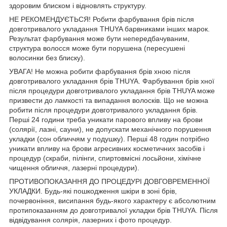
здоровим блиском і відновлять структуру.
НЕ РЕКОМЕНДУЄТЬСЯ! Робити фарбування брів після
довготривалого укладання THUYA барвниками інших марок.
Результат фарбування може бути непередбачуваним,
структура волосся може бути порушена (пересушені
волосинки без блиску).
УВАГА! Не можна робити фарбування брів хною після
довготривалого укладання брів THUYA. Фарбування брів хної
після процедури довготривалого укладання брів THUYA може
призвести до ламкості та випадання волосків. Що не можна
робити після процедури довготривалого укладання брів.
Перші 24 години треба уникати парового впливу на брови
(солярії, лазні, сауни), не допускати механічного порушення
укладки (сон обличчям у подушку). Перші 48 годин потрібно
уникати впливу на брови агресивних косметичних засобів і
процедур (скраби, пілінги, спиртовмісні лосьйони, хімічне
чищення обличчя, лазерні процедури).
ПРОТИВОПОКАЗАННЯ ДО ПРОЦЕДУРІ ДОВГОВРЕМЕННОЇ
УКЛАДКИ. Будь-які пошкодження шкіри в зоні брів,
почервоніння, висипання будь-якого характеру є абсолютним
протипоказанням до довготривалої укладки брів THUYA. Після
відвідування солярія, лазерних і фото процедур.