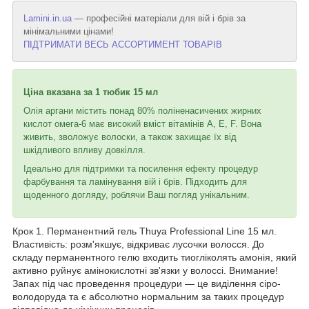
Lamini.in.ua
— професійні матеріали для вій і брів за
мінімальними цінами!
ПІДТРИМАТИ ВЕСЬ АССОРТИМЕНТ ТОВАРІВ
Ціна вказана за 1 тюбик 15 мл
Олія аргани містить понад 80% поліненасичених жирних
кислот омега-6 має високий вміст вітамінів А, E, F. Вона
живить, зволожує волоски, а також захищає їх від
шкідливого впливу довкілля.
Ідеально для підтримки та посилення ефекту процедур
фарбування та ламінування вій і брів. Підходить для
щоденного догляду, роблячи Ваш погляд унікальним.
Крок 1. Перманентний гель Thuya Professional Line 15 мл.
Властивість: розм'якшує, відкриває лусочки волосся. До
складу перманентного гелю входить тиогліколять амонія, який
активно руйнує амінокислотні зв'язки у волоссі. Внимание!
Запах під час проведення процедури — це виділення сіро-
володоруда та є абсолютно нормальним за таких процедур