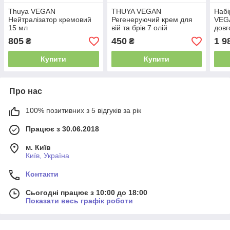
Thuya VEGAN
THUYA VEGAN
Набі
Нейтралізатор кремовий
Регенеруючий крем для
VEG
15 мл
вій та брів 7 олій
довг
брів
805
450
1 9
₴
₴
Купити
Купити
Про нас
100% позитивних з 5 відгуків за рік
Працює з 30.06.2018
м. Київ
Київ, Україна
Контакти
Сьогодні працює з 10:00 до 18:00
Показати весь графік роботи