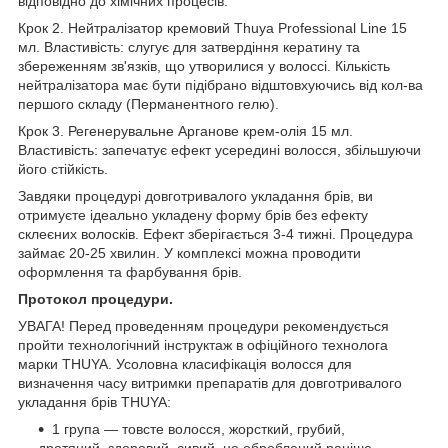
відповідно до хімічних процесів.
Крок 2. Нейтралізатор кремовий Thuya Professional Line 15
мл. Властивість: слугує для затвердіння кератину та
збереженням зв'язків, що утворилися у волоссі. Кількість
нейтралізатора має бути підібрано відштовхуючись від кол-ва
першого складу (Перманентного гелю).
Крок 3. Регенерувальне Арганове крем-олія 15 мл.
Властивість: запечатує ефект усередині волосся, збільшуючи
його стійкість.
Завдяки процедурі довготривалого укладання брів, ви
отримуєте ідеально укладену форму брів без ефекту
склеєних волосків. Ефект зберігається 3-4 тижні. Процедура
займає 20-25 хвилин. У комплексі можна проводити
оформлення та фарбування брів.
Протокол процедури.
УВАГА! Перед проведенням процедури рекомендується
пройти технологічний інструктаж в офіційного технолога
марки THUYA. Усоловна класифікація волосся для
визначення часу витримки препаратів для довготривалого
укладання брів THUYA:
1 група — товсте волосся, жорсткий, грубий,
дротяний, здоровий, сивий, не оброблений раніше