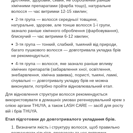
хімічними препаратами (фарба тощо), натуральне
волосся — час витримки 12-15 хвилин;
2-тя група — волосся середньої товщини,
натуральне, здорове, але тонше волосся 1-ї групи,
зазнало раніше хімічного оброблення (фарбовування),
блискучий — час витримки 6-12 хвилин;
3-тя група — тонкий, слабкий, тьмяний від природи,
багато пушкового волосся — довготривала укладка брів
не рекомендується;
4-тя група — волосся, яке зазнало раніше впливу
хімічних препаратів (забарвлення хної, освітлення,
знебарвлення, хімічна завивка), пористі, тьмяні, ламкі,
січувальні — довготривалу укладку брів не можна
виконувати, потрібно пройти відновлювальний етап.
Для відновлення структури волосся рекомендується
використовувати в домашніх умовах регенерувальний крем з
олією аргани THUYA, а також LASH CARE — засіб для росту
вій і брів THUYA.
Етап підготовки до довготривалого укладання брів.
Визначити якість і структуру волосся, щоб правильно
розрахувати кількість препарату та час витримки.