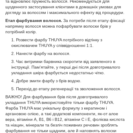
та відновлює пружність волосся. Рекомендується для
щоденного застосування клієнтами в домашніх умовах для
догляду за волоссям і максимального ефекту від процедури.
Етап фарбування волосся.
За потреби після етапу фіксації
напрямку волосся можна пофарбувати волоски брів у
потрібний колір.
Розвести фарбу THUYA потрібного відтінку з
окислювачем THUYA у співвідношенні 1:1.
Нанести фарбу на волосся.
Час витримки барвника скоротити від заявленого в
інструкції. Пам'ятайте, у перші дні після довготривалого
укладання шкіра фарбується недостатньо чітко.
Добре змити фарбу з брів водою.
Перехід до етапу регенерації та зволоження волосся.
ВАЖНО! Для фарбування брів після довготривалого
укладання THUYA використовуйте тільки фарбу THUYA.
Фарба THUYA має унікальну формулу з кератином і
аргановою олією, а такі додаткові компоненти, як-от алое
вера, вітаміни А, В1, В6 і В12, вітаміни С і Е, фолієва кислота
та ніацин, мінерали та безліч поживних речовин зроблять
фарбування не тільки щадним, але й наповнять волоски